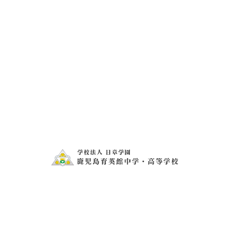
ります。
学園創立７２周年
きばっど
お問い合わせ
電話・FAXでのお問い合わせ
099-273-1407