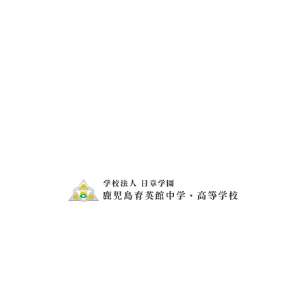
メールフォームでの
お問い合わせ・資料請求
お問い合わせ・資料請求
〒899-2505 鹿児島県日置市伊集院町猪鹿倉550
tel.099-273-1407
fax.099-273-2343
日章学園グループ