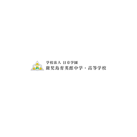
ン
研修旅行 〜中学3年2組〜