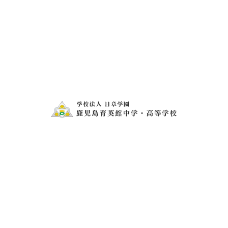
移牧と時間や場所の工夫で有効に活用できます。これから
ありたいものです。
卒
きばっど 3月③