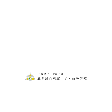
令和５年度 入学式
学校法人日章学園は創立７３周年を迎えます
お問い合わせ
電話・FAXでのお問い合わせ
099-273-1407