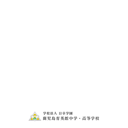
校内球技大会
第8回鹿児島県中高生英語プレゼンテーションコン
テスト