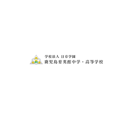
。立志式の歌は、「桜は桜の匂いあり、椿は椿の香りあり
、色とりどりに花と咲く」と続く。本当の意味で「みんな
人教育だった 。
法
きばっど ただいま充電中
R4.2.04