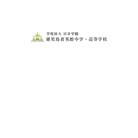
きばっど 上善は水の如し R3.7.16
オンライン国際交流会
お問い合わせ