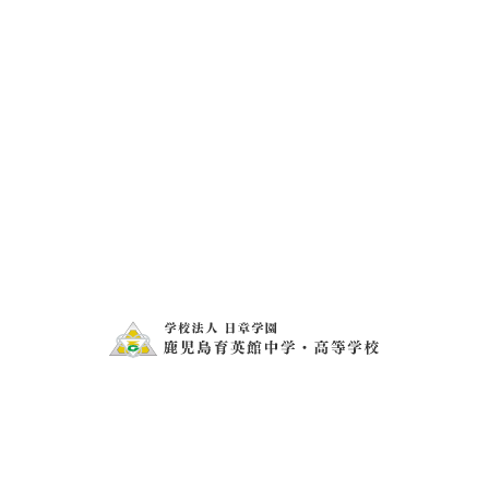
099-273-2343
メールフォームでの
お問い合わせ・資料請求
お問い合わせ・資料請求
〒899-2505 鹿児島県日置市伊集院町猪鹿倉550
tel.099-273-1407
fax.099-273-2343