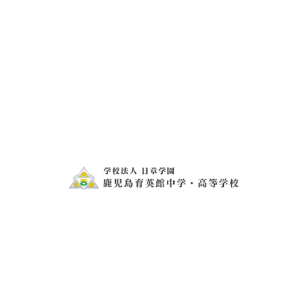
きばっど 研究会に参加した後は
(２) 2019.12.13
お問い合わせ
電話・FAXでのお問い合わせ
099-273-1407
099-273-2343