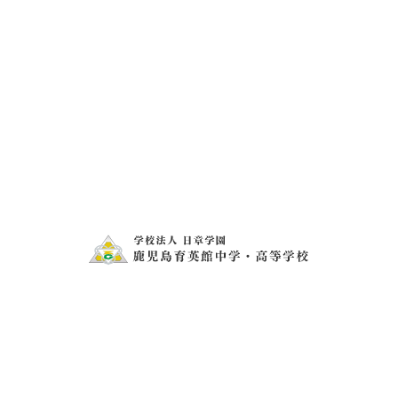
２ 2019.11.27
きばっど 市立病院ライフをふりかえる
４ 2019.11.27
お問い合わせ
電話・FAXでのお問い合わせ
099-273-1407
099-273-2343