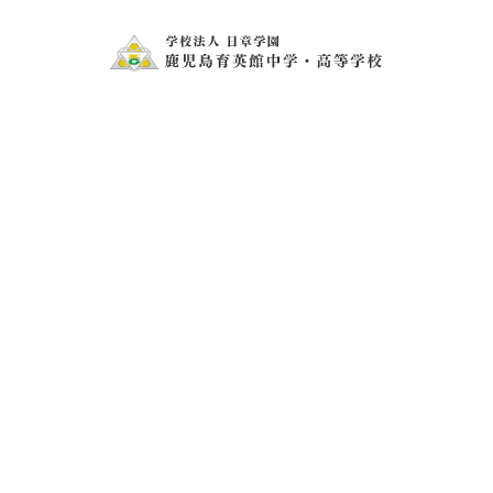
ＭＭ中の生徒もお弁当が美味しそう！
広場でも、みんなで囲みながらピクニック！
ＭＭ（ミクマイケル）中学校ホームステイ始ま